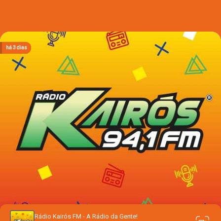
há 2 dias
há 2 dias
há 2 dias
há 3 dias
há 3 dias
Rádio Kairós FM - A Rádio da Gente!