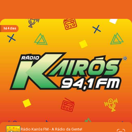
há 3 dias
há 3 dias
há 3 dias
há 4 dias
há 4 dias
Rádio Kairós FM - A Rádio da Gente!