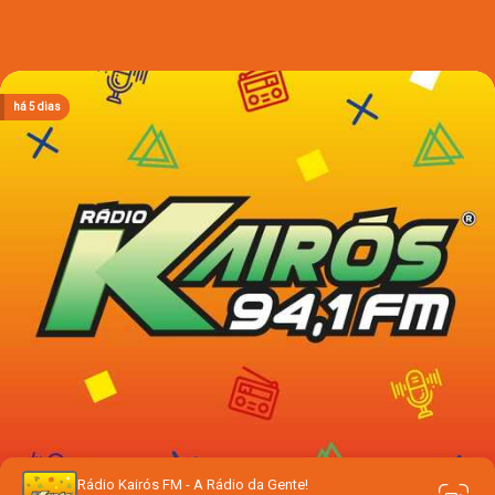
há 1 dia
há 1 dia
há 1 dia
há 5 dias
há 5 dias
Rádio Kairós FM - A Rádio da Gente!