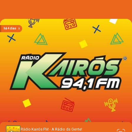
há 13 horas
há 13 horas
há 13 horas
há 4 dias
há 4 dias
Rádio Kairós FM - A Rádio da Gente!