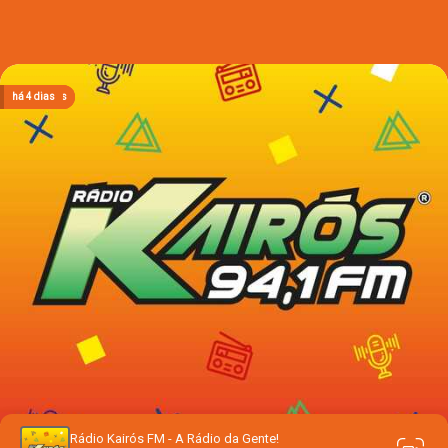
há 12 horas
há 12 horas
há 12 horas
há 4 dias
há 4 dias
Rádio Kairós FM - A Rádio da Gente!