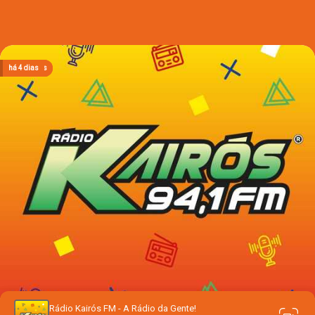
há 23 horas
há 23 horas
há 23 horas
há 4 dias
há 4 dias
Rádio Kairós FM - A Rádio da Gente!