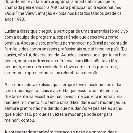
Durante entrevista a um programa, a artista afirmou que foi
chamada pela emissora ABC para participar do tradicional
talk
show
“The View”, atração exibida nos Estados Unidos desde os
anos 1990.
Luciana disse que chegou a participar de uma transmissão ao vivo
com a equipe do programa, experiência que descreveu como
positiva. Apesar disso, preferiu permanecer no Brasil por conta da
família e dos compromissos profissionais que já tinha no país. “Eu
vacilei, não fui, deveria ter ido. Aquelas coisas que a gente na hora
pensa, prioriza outras coisas. Eu tava com filho, não tava tão
pequeno, mas eu era casada. Eu tava com o meu programa”,
lamentou a apresentadora ao relembrar a decisão.
A comunicadora explicou que sempre teve dificuldade em lidar
com mudanças radicais e acredita que esse fator influenciou
diretamente na escolha de não investir na carreira internacional
naquele momento. “Eu tenho uma dificuldade com mudanças. Eu
sempre prefiro não mudar do que mudar. Às vezes até eu acho
que é pior isso, porque às vezes a mudança pode ser para
melhor”, contou.
A apresentadora também destacou o peso da oportunidade