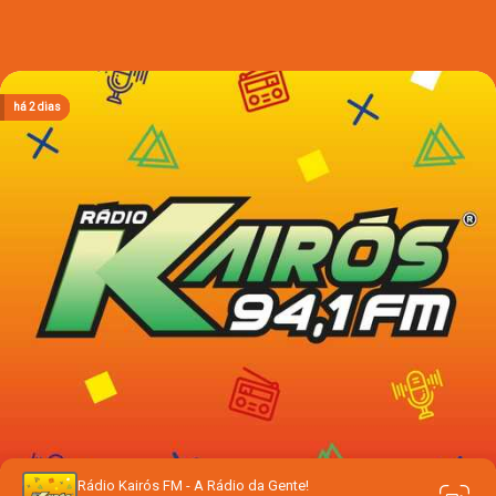
há 2 dias
há 2 dias
há 2 dias
há 2 dias
há 2 dias
Rádio Kairós FM - A Rádio da Gente!