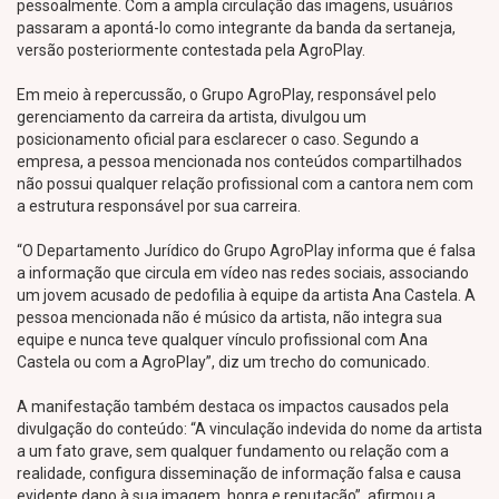
pessoalmente. Com a ampla circulação das imagens, usuários
passaram a apontá-lo como integrante da banda da sertaneja,
versão posteriormente contestada pela AgroPlay.
Em meio à repercussão, o Grupo AgroPlay, responsável pelo
gerenciamento da carreira da artista, divulgou um
posicionamento oficial para esclarecer o caso. Segundo a
empresa, a pessoa mencionada nos conteúdos compartilhados
não possui qualquer relação profissional com a cantora nem com
a estrutura responsável por sua carreira.
“O Departamento Jurídico do Grupo AgroPlay informa que é falsa
a informação que circula em vídeo nas redes sociais, associando
um jovem acusado de pedofilia à equipe da artista Ana Castela. A
pessoa mencionada não é músico da artista, não integra sua
equipe e nunca teve qualquer vínculo profissional com Ana
Castela ou com a AgroPlay”, diz um trecho do comunicado.
A manifestação também destaca os impactos causados pela
divulgação do conteúdo: “A vinculação indevida do nome da artista
a um fato grave, sem qualquer fundamento ou relação com a
realidade, configura disseminação de informação falsa e causa
evidente dano à sua imagem, honra e reputação”, afirmou a