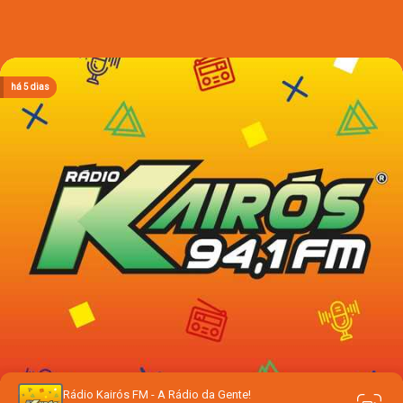
há 1 dia
há 1 dia
há 1 dia
há 5 dias
há 5 dias
Rádio Kairós FM - A Rádio da Gente!