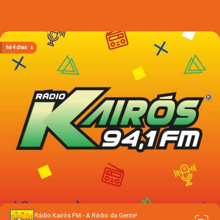
há 17 horas
há 17 horas
há 17 horas
há 17 horas
há 4 dias
Rádio Kairós FM - A Rádio da Gente!