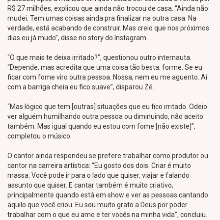
R$ 27 milhões, explicou que ainda não trocou de casa. “Ainda não
mudei. Tem umas coisas ainda pra finalizar na outra casa. Na
verdade, está acabando de construir. Mas creio que nos próximos
dias eu já mudo”, disse no story do Instagram.
“O que mais te deixa irritado?”, questionou outro internauta.
“Depende, mas acredita que uma coisa tão besta: forme. Se eu
ficar com fome viro outra pessoa. Nossa, nem eu me aguento. Aí
com a barriga cheia eu fico suave”, disparou Zé.
“Mas lógico que tem [outras] situações que eu fico irritado. Odeio
ver alguém humilhando outra pessoa ou diminuindo, não aceito
também. Mas igual quando eu estou com fome [não existe]”,
completou o músico.
O cantor ainda respondeu se prefere trabalhar como produtor ou
cantor na carreira artística: “Eu gosto dos dois. Criar é muito
massa. Você pode ir para o lado que quiser, viajar e falando
assunto que quiser. E cantar também é muito criativo,
principalmente quando está em show e ver as pessoas cantando
aquilo que você criou. Eu sou muito grato a Deus por poder
trabalhar com o que eu amo e ter vocês na minha vida”, concluiu.