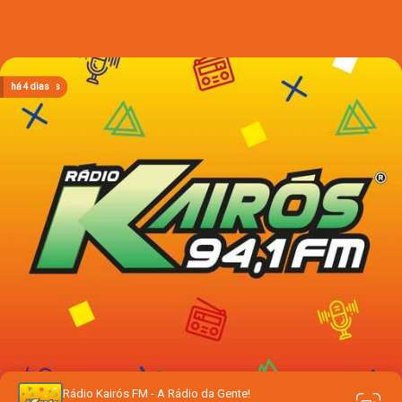
há 15 horas
há 15 horas
há 15 horas
há 4 dias
há 4 dias
Rádio Kairós FM - A Rádio da Gente!