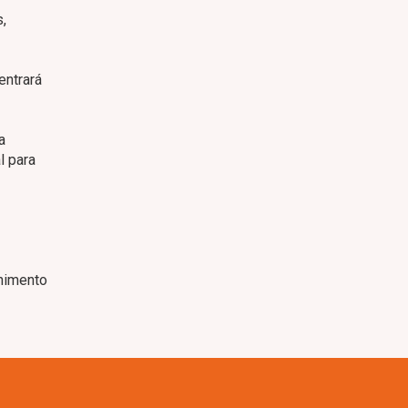
,
entrará
a
l para
himento