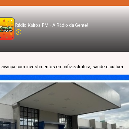
Rádio Kairós FM - A Rádio da Gente!
 avança com investimentos em infraestrutura, saúde e cultura