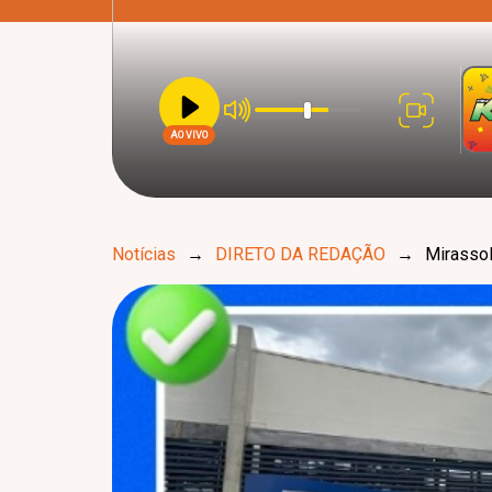
AO VIVO
Notícias
→
DIRETO DA REDAÇÃO
→
Mirassol