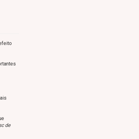
efeito
ortantes
ais
ue
sc de