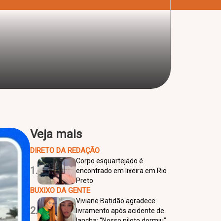
Veja mais
DIRETO DA REDAÇÃO
Corpo esquartejado é
1.
encontrado em lixeira em Rio
Preto
BUXIXO DA GENTE
Viviane Batidão agradece
2.
livramento após acidente de
lancha: “Nosso piloto dormiu”