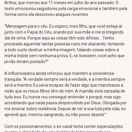
Arthur, que morreu aos 11 meses em julho do ano passado. O
texto emocionou seguidores pela carga emocional e também pela
forma como ela descreveu ataques recentes.
“Mensagem para o céu. Eu espero, meu filho, que você esteja aí
junto com o Papai do Céu, orando por sua mãe e me protegendo
daí de cima. Porque aqui as coisas têm sido difíceis… Tenho
precisado aguentar tantas pessoas ruins me atacando, tentando
a todo custo destruir a minha imagem, falando coisas sobre a
minha índole sem nenhuma prova. E, se tivessem, você acho que
já não teriam postado?”
A influenciadora ainda reforçou que mantém a consciência
tranquila. “A verdade sempre será a verdade, e a mentira sempre
será a mentira. Eu seria incapaz de fazer algo que manchasse a
visão que os meus filhos têm de mim. A mamãe está cansada de
tudo isso. Eu nunca vou conseguir entender o porquê, mas sigo
acreditando que nada passa despercebido por Deus. Obrigada por
me ensinar sobre resiliência. Depois de ver a sua luta pela vida, eu
aprendi que, mesmo sangrando, eu não posso desistir.”
Com os posicionamentos, o ex-casal tenta conter especulações,