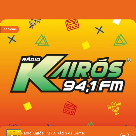
há 1 dia
há 1 dia
há 1 dia
há 5 dias
há 5 dias
Rádio Kairós FM - A Rádio da Gente!