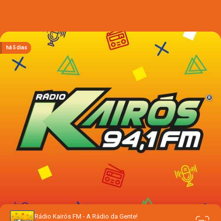
há 2 dias
há 2 dias
há 2 dias
há 2 dias
há 5 dias
Rádio Kairós FM - A Rádio da Gente!