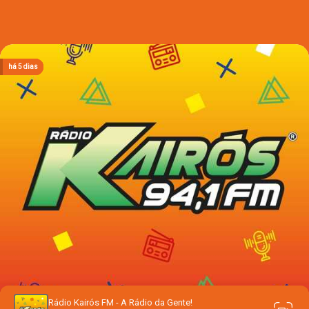
há 2 dias
há 2 dias
há 2 dias
há 2 dias
há 5 dias
Rádio Kairós FM - A Rádio da Gente!