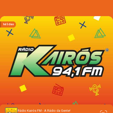
há 2 dias
há 2 dias
há 2 dias
há 2 dias
há 5 dias
Rádio Kairós FM - A Rádio da Gente!