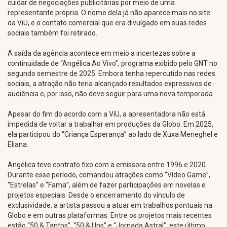
cuidar de negociações publicitárias por meio de uma
representante própria. O nome dela já não aparece mais no site
da ViU, e o contato comercial que era divulgado em suas redes
sociais também foi retirado.
A saída da agência acontece em meio a incertezas sobre a
continuidade de “Angélica Ao Vivo”, programa exibido pelo GNT no
segundo semestre de 2025. Embora tenha repercutido nas redes
sociais, a atração não teria alcançado resultados expressivos de
audiência e, por isso, não deve seguir para uma nova temporada.
Apesar do fim do acordo com a ViU, a apresentadora não está
impedida de voltar a trabalhar em produções da Globo. Em 2025,
ela participou do “Criança Esperança” ao lado de Xuxa Meneghel e
Eliana.
Angélica teve contrato fixo com a emissora entre 1996 e 2020.
Durante esse período, comandou atrações como “Vídeo Game”,
“Estrelas” e “Fama”, além de fazer participações em novelas e
projetos especiais. Desde o encerramento do vínculo de
exclusividade, a artista passou a atuar em trabalhos pontuais na
Globo e em outras plataformas. Entre os projetos mais recentes
estão “50 & Tantos”, “50 & Uns” e “Jornada Astral”, este último