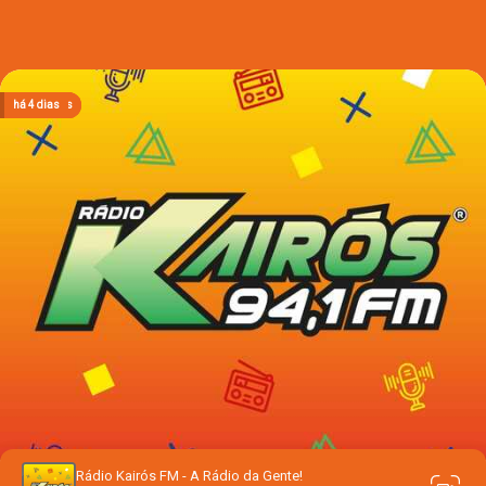
há 23 horas
há 23 horas
há 23 horas
há 4 dias
há 4 dias
Rádio Kairós FM - A Rádio da Gente!