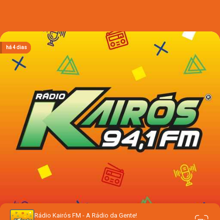
há 3 dias
há 3 dias
há 3 dias
há 4 dias
há 4 dias
Rádio Kairós FM - A Rádio da Gente!