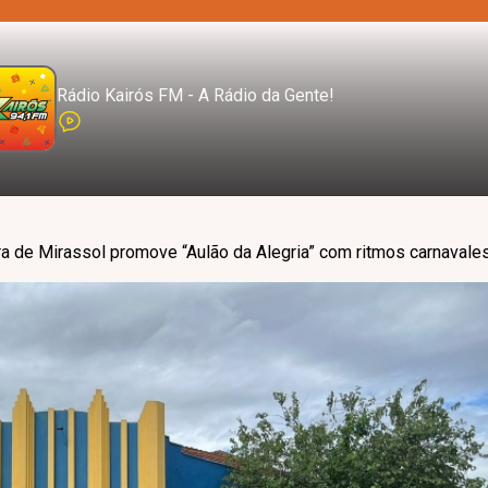
Rádio Kairós FM - A Rádio da Gente!
ra de Mirassol promove “Aulão da Alegria” com ritmos carnavales