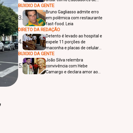
BUXIXO DA GENTE
Desenvolvimento Infantil
Bruno Gagliasso admite erro
3.
em polêmica com restaurante
fast-food. Leia
DIRETO DA REDAÇÃO
Detento é levado ao hospital e
4.
expele 11 porções de
maconha e placas de celular
BUXIXO DA GENTE
em Rio Preto
João Silva relembra
5.
convivência com Hebe
Camargo e declara amor ao
SBT: “Quero morrer lá”
”