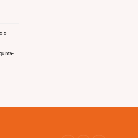
ro o
quinta-