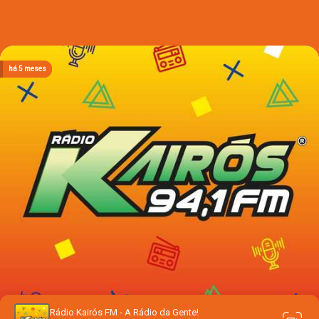
há 3 meses
há 3 meses
há 3 meses
há 3 meses
há 5 meses
Rádio Kairós FM - A Rádio da Gente!