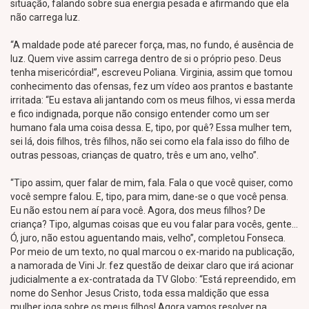
situação, falando sobre sua energia pesada e afirmando que ela
não carrega luz.
“A maldade pode até parecer força, mas, no fundo, é ausência de
luz. Quem vive assim carrega dentro de si o próprio peso. Deus
tenha misericórdia!”, escreveu Poliana. Virginia, assim que tomou
conhecimento das ofensas, fez um vídeo aos prantos e bastante
irritada: “Eu estava ali jantando com os meus filhos, vi essa merda
e fico indignada, porque não consigo entender como um ser
humano fala uma coisa dessa. E, tipo, por quê? Essa mulher tem,
sei lá, dois filhos, três filhos, não sei como ela fala isso do filho de
outras pessoas, crianças de quatro, três e um ano, velho”.
“Tipo assim, quer falar de mim, fala. Fala o que você quiser, como
você sempre falou. E, tipo, para mim, dane-se o que você pensa.
Eu não estou nem aí para você. Agora, dos meus filhos? De
criança? Tipo, algumas coisas que eu vou falar para vocês, gente…
Ó, juro, não estou aguentando mais, velho”, completou Fonseca.
Por meio de um texto, no qual marcou o ex-marido na publicação,
a namorada de Vini Jr. fez questão de deixar claro que irá acionar
judicialmente a ex-contratada da TV Globo: “Está repreendido, em
nome do Senhor Jesus Cristo, toda essa maldição que essa
mulher joga sobre os meus filhos! Agora vamos resolver na