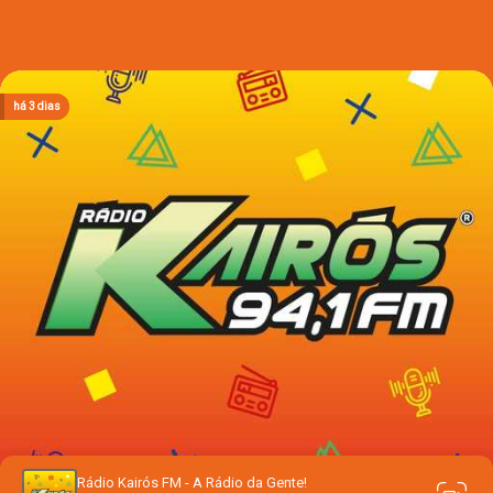
há 1 dia
há 1 dia
há 1 dia
há 3 dias
há 3 dias
Rádio Kairós FM - A Rádio da Gente!