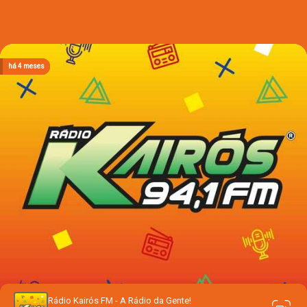
há 3 meses
há 3 meses
há 3 meses
há 4 meses
há 4 meses
Rádio Kairós FM - A Rádio da Gente!