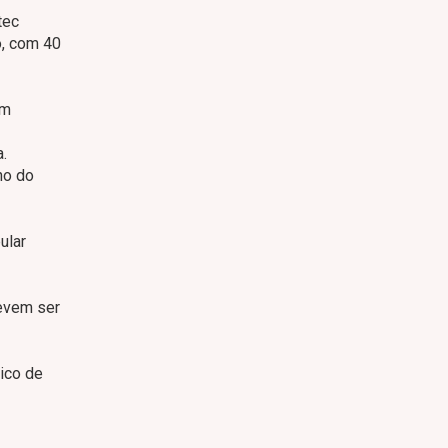
tec
o, com 40
om
.
no do
ular
devem ser
ico de