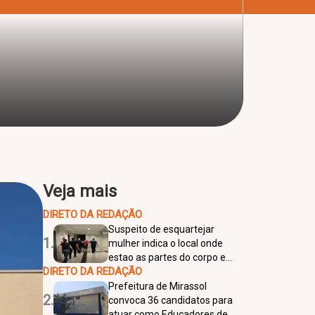
Veja mais
DIRETO DA REDAÇÃO
Suspeito de esquartejar
1.
mulher indica o local onde
estao as partes do corpo e
DIRETO DA REDAÇÃO
confessa o crime em Rio
Preto
Prefeitura de Mirassol
2.
convoca 36 candidatos para
atuar como Educadores de