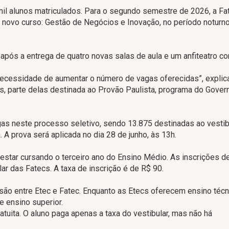
 mil alunos matriculados. Para o segundo semestre de 2026, a Fa
m novo curso: Gestão de Negócios e Inovação, no período noturn
 após a entrega de quatro novas salas de aula e um anfiteatro c
ecessidade de aumentar o número de vagas oferecidas”, explica
as, parte delas destinada ao Provão Paulista, programa do Gover
as neste processo seletivo, sendo 13.875 destinadas ao vestib
 A prova será aplicada no dia 28 de junho, às 13h.
u estar cursando o terceiro ano do Ensino Médio. As inscrições 
lar das Fatecs. A taxa de inscrição é de R$ 90.
são entre Etec e Fatec. Enquanto as Etecs oferecem ensino técn
e ensino superior.
tuita. O aluno paga apenas a taxa do vestibular, mas não há