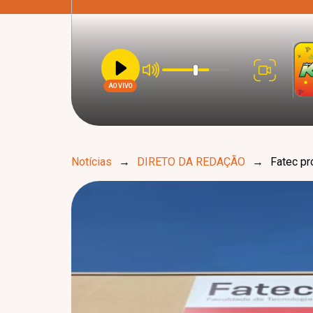
AO VIVO
Notícias
→
DIRETO DA REDAÇÃO
→
Fatec pr