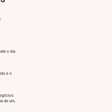
o
até o dia
ido é o
.
Negócios
a de um,