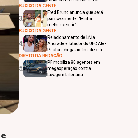
BUXIXO DA GENTE
Desenvolvimento Infantil
Fred Bruno anuncia que será
3.
pai novamente: “Minha
melhor versão”
BUXIXO DA GENTE
Relacionamento de Lívia
4.
Andrade e lutador do UFC Alex
Poatan chega ao fim, diz site
DIRETO DA REDAÇÃO
PF mobiliza 80 agentes em
5.
megaoperação contra
lavagem bilionária
as