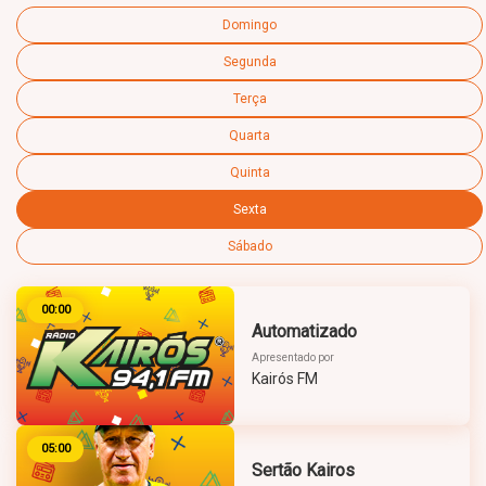
Domingo
Segunda
Terça
Quarta
Quinta
Sexta
Sábado
00:00
Automatizado
Apresentado por
Kairós FM
05:00
Sertão Kairos