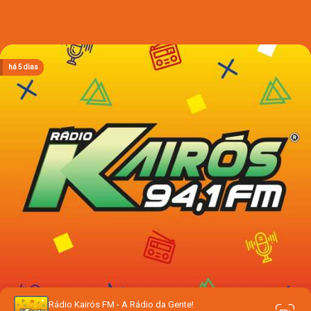
há 2 dias
há 2 dias
há 2 dias
há 2 dias
há 5 dias
Rádio Kairós FM - A Rádio da Gente!