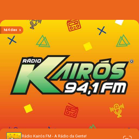
há 18 horas
há 18 horas
há 18 horas
há 18 horas
há 4 dias
Rádio Kairós FM - A Rádio da Gente!