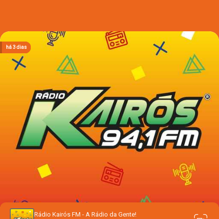
há 2 dias
há 2 dias
há 2 dias
há 3 dias
há 3 dias
Rádio Kairós FM - A Rádio da Gente!