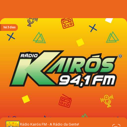
há 2 dias
há 2 dias
há 2 dias
há 3 dias
há 3 dias
Rádio Kairós FM - A Rádio da Gente!