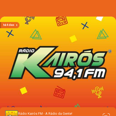
há 12 horas
há 12 horas
há 12 horas
há 4 dias
há 4 dias
Rádio Kairós FM - A Rádio da Gente!