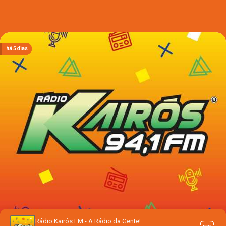
há 2 dias
há 2 dias
há 2 dias
há 2 dias
há 5 dias
Rádio Kairós FM - A Rádio da Gente!