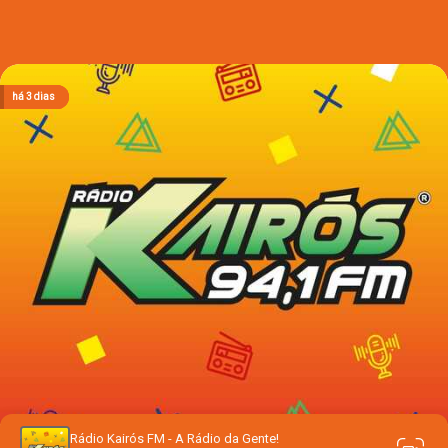
há 5 horas
há 5 horas
há 5 horas
há 3 dias
há 3 dias
Rádio Kairós FM - A Rádio da Gente!