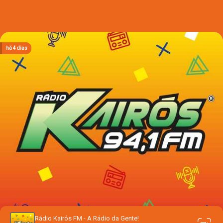
há 3 dias
há 3 dias
há 3 dias
há 4 dias
há 4 dias
Rádio Kairós FM - A Rádio da Gente!