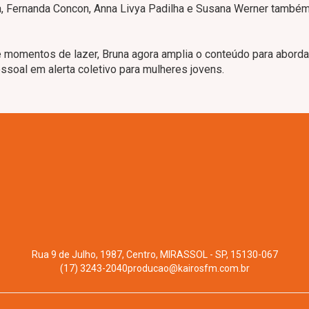
, Fernanda Concon, Anna Livya Padilha e Susana Werner també
e momentos de lazer, Bruna agora amplia o conteúdo para abord
ssoal em alerta coletivo para mulheres jovens.
Rua 9 de Julho, 1987, Centro, MIRASSOL - SP, 15130-067
(17) 3243-2040
producao@kairosfm.com.br