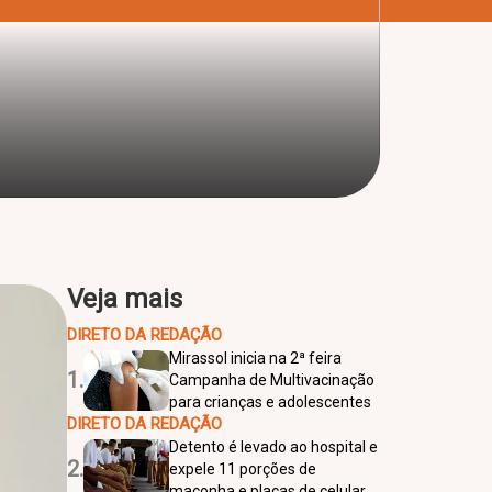
Veja mais
DIRETO DA REDAÇÃO
Mirassol inicia na 2ª feira
1.
Campanha de Multivacinação
para crianças e adolescentes
DIRETO DA REDAÇÃO
Detento é levado ao hospital e
2.
expele 11 porções de
maconha e placas de celular