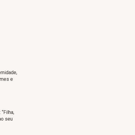
rnidade,
ames e
“Filha,
ao seu