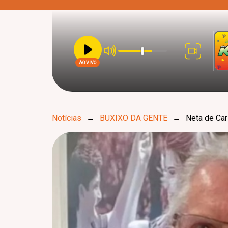
AO VIVO
Notícias
→
BUXIXO DA GENTE
→
Neta de Car