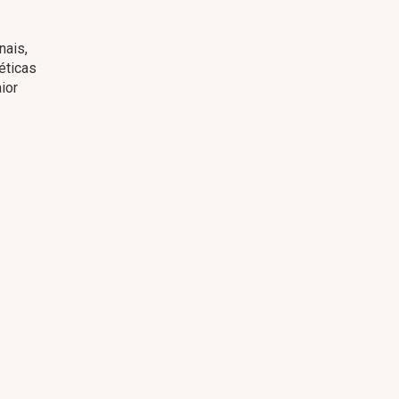
nais,
éticas
ior