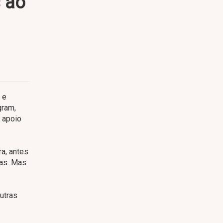
s ao
 e
gram,
e apoio
ra, antes
ias. Mas
outras