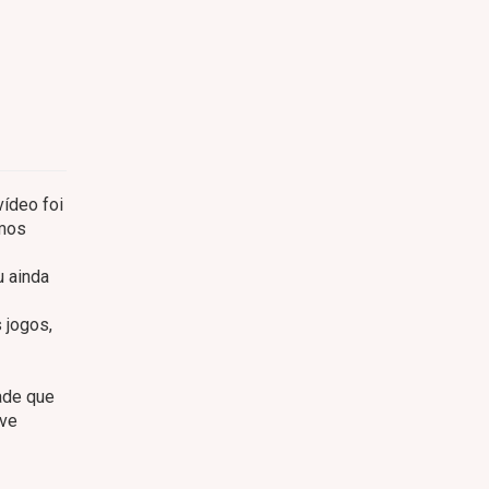
ídeo foi
imos
u ainda
 jogos,
ade que
ove