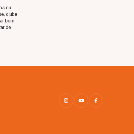
tos ou
be, clube
tar bem
tar de