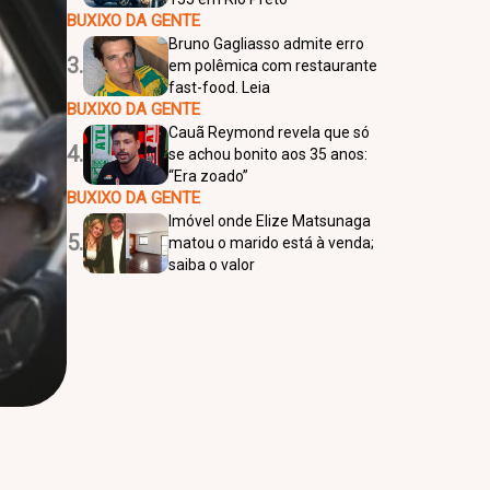
BUXIXO DA GENTE
Bruno Gagliasso admite erro
3.
em polêmica com restaurante
fast-food. Leia
BUXIXO DA GENTE
Cauã Reymond revela que só
4.
se achou bonito aos 35 anos:
“Era zoado”
BUXIXO DA GENTE
Imóvel onde Elize Matsunaga
5.
matou o marido está à venda;
saiba o valor