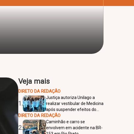
Veja mais
DIRETO DA REDAÇÃO
Justiça autoriza Unilago a
1.
realizar vestibular de Medicina
após suspender efeitos do
DIRETO DA REDAÇÃO
Enamed 2025
Caminhão e carro se
2.
envolvem em acidente na BR-
153 em Rio Preto