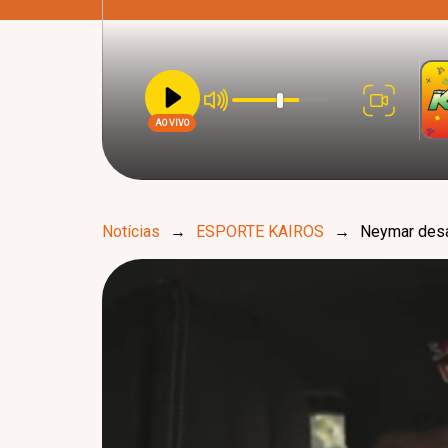
AO VIVO
Notícias
→
ESPORTE KAIROS
→
Neymar desab