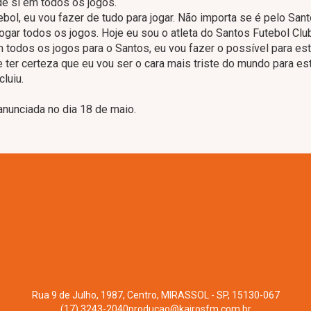
de si em todos os jogos.
ol, eu vou fazer de tudo para jogar. Não importa se é pelo San
jogar todos os jogos. Hoje eu sou o atleta do Santos Futebol Clu
m todos os jogos para o Santos, eu vou fazer o possível para es
 ter certeza que eu vou ser o cara mais triste do mundo para es
luiu.
anunciada no dia 18 de maio.
Rua 9 de Julho, 1987, Centro, MIRASSOL - SP, 15130-067
(17) 3243-2040
producao@kairosfm.com.br