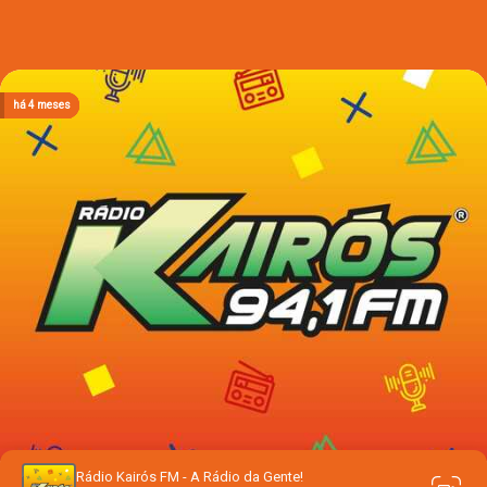
há 3 meses
há 3 meses
há 3 meses
há 3 meses
há 4 meses
Rádio Kairós FM - A Rádio da Gente!