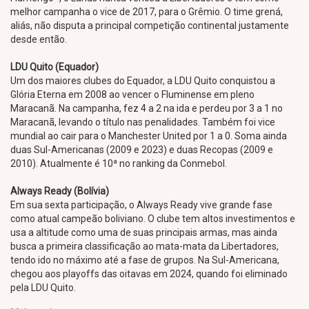
melhor campanha o vice de 2017, para o Grêmio. O time grená,
aliás, não disputa a principal competição continental justamente
desde então.
LDU Quito (Equador)
Um dos maiores clubes do Equador, a LDU Quito conquistou a
Glória Eterna em 2008 ao vencer o Fluminense em pleno
Maracanã. Na campanha, fez 4 a 2 na ida e perdeu por 3 a 1 no
Maracanã, levando o título nas penalidades. Também foi vice
mundial ao cair para o Manchester United por 1 a 0. Soma ainda
duas Sul-Americanas (2009 e 2023) e duas Recopas (2009 e
2010). Atualmente é 10ª no ranking da Conmebol.
Always Ready (Bolívia)
Em sua sexta participação, o Always Ready vive grande fase
como atual campeão boliviano. O clube tem altos investimentos e
usa a altitude como uma de suas principais armas, mas ainda
busca a primeira classificação ao mata-mata da Libertadores,
tendo ido no máximo até a fase de grupos. Na Sul-Americana,
chegou aos playoffs das oitavas em 2024, quando foi eliminado
pela LDU Quito.