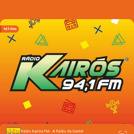
há 2 dias
há 2 dias
há 2 dias
há 5 dias
há 5 dias
Rádio Kairós FM - A Rádio da Gente!