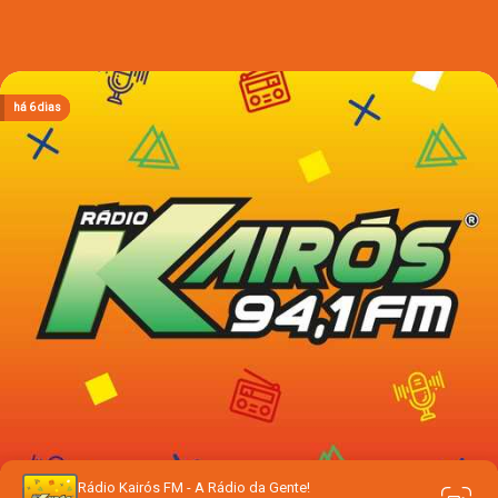
há 3 dias
há 3 dias
há 3 dias
há 3 dias
há 6 dias
Rádio Kairós FM - A Rádio da Gente!