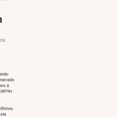
a
sta
unda-
 marcado
eio à
TQIAPN+
nfirmou
 ela