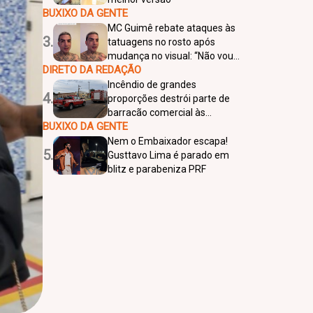
BUXIXO DA GENTE
MC Guimê rebate ataques às
3.
tatuagens no rosto após
mudança no visual: “Não vou
DIRETO DA REDAÇÃO
remover”
Incêndio de grandes
4.
proporções destrói parte de
barracão comercial às
BUXIXO DA GENTE
margens da SP-425, em
Bálsamo
Nem o Embaixador escapa!
5.
Gusttavo Lima é parado em
blitz e parabeniza PRF