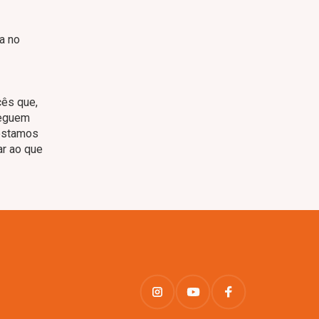
a no
cês que,
reguem
 estamos
ar ao que