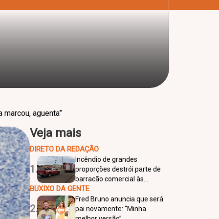
a marcou, aguenta”
Veja mais
DIRETO DA REDAÇÃO
Incêndio de grandes
1.
proporções destrói parte de
barracão comercial às
BUXIXO DA GENTE
margens da SP-425, em
Bálsamo
Fred Bruno anuncia que será
2.
pai novamente: “Minha
melhor versão”