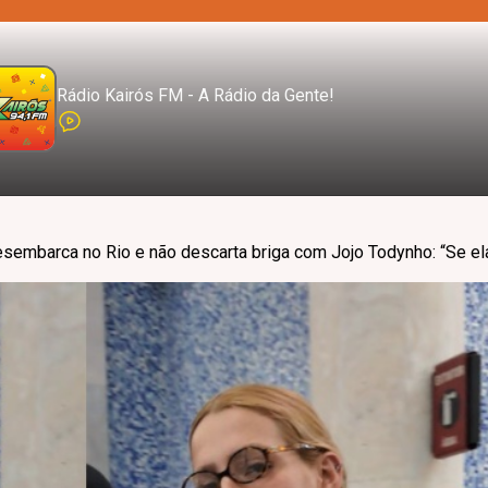
Rádio Kairós FM - A Rádio da Gente!
sembarca no Rio e não descarta briga com Jojo Todynho: “Se el