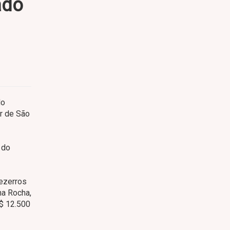
ado
do
or de São
 do
ezerros
na Rocha,
R$ 12.500