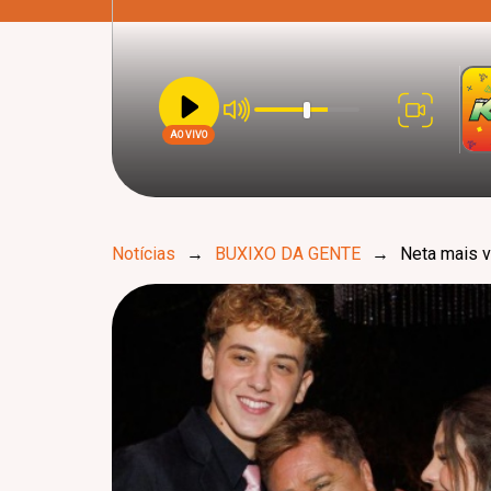
AO VIVO
Notícias
→
BUXIXO DA GENTE
→
Neta mais v