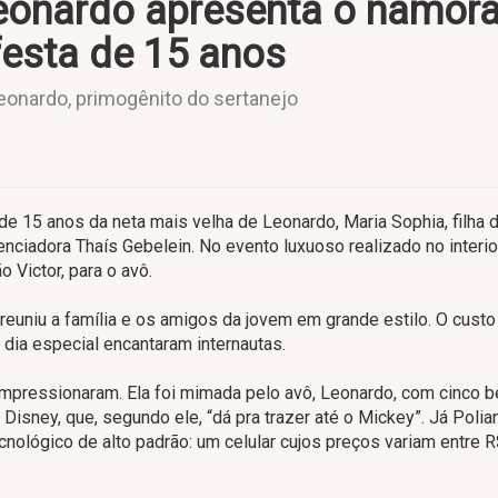
Leonardo apresenta o namor
festa de 15 anos
Leonardo, primogênito do sertanejo
 de 15 anos da neta mais velha de Leonardo, Maria Sophia, filha 
enciadora Thaís Gebelein. No evento luxuoso realizado no interi
 Victor, para o avô.
e reuniu a família e os amigos da jovem em grande estilo. O custo
 dia especial encantaram internautas.
pressionaram. Ela foi mimada pelo avô, Leonardo, com cinco b
Disney, que, segundo ele, “dá pra trazer até o Mickey”. Já Polia
nológico de alto padrão: um celular cujos preços variam entre 