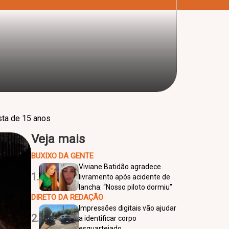
sta de 15 anos
Veja mais
BUXIXO DA GENTE
Viviane Batidão agradece
1.
livramento após acidente de
lancha: “Nosso piloto dormiu”
DIRETO DA REDAÇÃO
Impressões digitais vão ajudar
2.
a identificar corpo
esquartejado