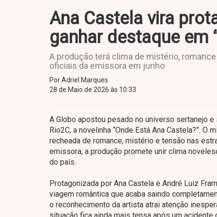
Ana Castela vira prot
ganhar destaque em 
A produção terá clima de mistério, romance
oficiais da emissora em junho
Por Adriel Marques
28 de Maio de 2026 às 10:33
A Globo apostou pesado no universo sertanejo e su
Rio2C, a novelinha “Onde Está Ana Castela?”. O 
recheada de romance, mistério e tensão nas estra
emissora, a produção promete unir clima novele
do país.
Protagonizada por Ana Castela e André Luiz Fra
viagem romântica que acaba saindo completament
o reconhecimento da artista atrai atenção inesp
situação fica ainda mais tensa após um acidente