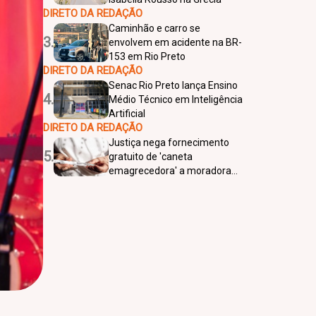
DIRETO DA REDAÇÃO
Caminhão e carro se
3.
envolvem em acidente na BR-
153 em Rio Preto
DIRETO DA REDAÇÃO
Senac Rio Preto lança Ensino
4.
Médio Técnico em Inteligência
Artificial
DIRETO DA REDAÇÃO
Justiça nega fornecimento
5.
gratuito de 'caneta
emagrecedora' a moradora
de Araçatuba que sofre de
obesidade