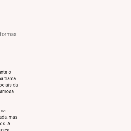
taformas
ante o
ma trama
ociais da
 famosa
uma
rada, mas
os. A
busca