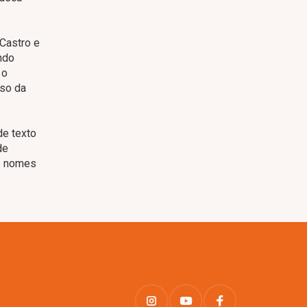
 Castro e
ndo
 o
rso da
de texto
de
os nomes