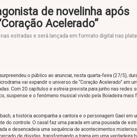
agonista de novelinha após
“Coração Acelerado”
 nas estradas e será lançada em formato digital nas pla
rpreendeu o público ao anunciar, nesta quarta-feira (27/5), dur
microdrama vai expandir o universo de “Coração Acelerado” em u
das. Com 20 capítulos e estreia prevista para junho nas redes s
sco, suspense e o fenômeno musical vivido pela Boiadeira mais
mbach, a história acompanha a cantora e o personagem Gael em 
e do controle. O casal faz uma parada em uma pousada de est
erada e desencadeia uma sequência de acontecimentos misterios
 cercado de dúvidas, transformando a trama em uma verdadeira 