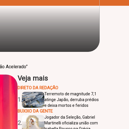
ção Acelerado”
Veja mais
DIRETO DA REDAÇÃO
Terremoto de magnitude 7,1
1.
atinge Japão, derruba prédios
e deixa mortos e feridos
BUXIXO DA GENTE
Jogador da Seleção, Gabriel
2.
Martinelli oficializa união com
Isabella Rousso na Grécia