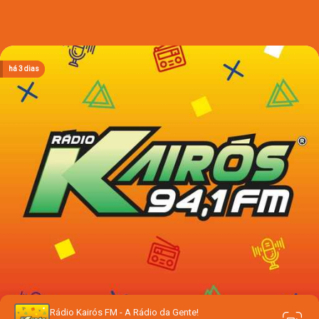
há 1 dia
há 1 dia
há 1 dia
há 3 dias
há 3 dias
Rádio Kairós FM - A Rádio da Gente!