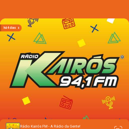
há 15 horas
há 15 horas
há 15 horas
há 16 horas
há 4 dias
Rádio Kairós FM - A Rádio da Gente!