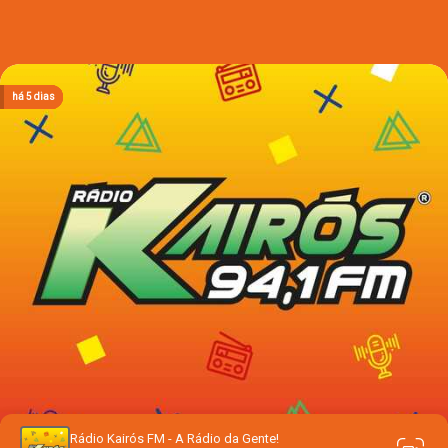
há 2 dias
há 2 dias
há 2 dias
há 5 dias
há 5 dias
Rádio Kairós FM - A Rádio da Gente!