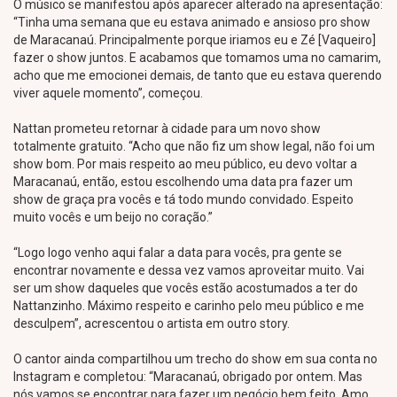
O músico se manifestou após aparecer alterado na apresentação:
“Tinha uma semana que eu estava animado e ansioso pro show
de Maracanaú. Principalmente porque iriamos eu e Zé [Vaqueiro]
fazer o show juntos. E acabamos que tomamos uma no camarim,
acho que me emocionei demais, de tanto que eu estava querendo
viver aquele momento”, começou.
Nattan prometeu retornar à cidade para um novo show
totalmente gratuito. “Acho que não fiz um show legal, não foi um
show bom. Por mais respeito ao meu público, eu devo voltar a
Maracanaú, então, estou escolhendo uma data pra fazer um
show de graça pra vocês e tá todo mundo convidado. Espeito
muito vocês e um beijo no coração.”
“Logo logo venho aqui falar a data para vocês, pra gente se
encontrar novamente e dessa vez vamos aproveitar muito. Vai
ser um show daqueles que vocês estão acostumados a ter do
Nattanzinho. Máximo respeito e carinho pelo meu público e me
desculpem”, acrescentou o artista em outro story.
O cantor ainda compartilhou um trecho do show em sua conta no
Instagram e completou: “Maracanaú, obrigado por ontem. Mas
nós vamos se encontrar para fazer um negócio bem feito. Amo