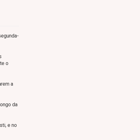
 segunda-
s
te o
arem a
longo da
ti, e no