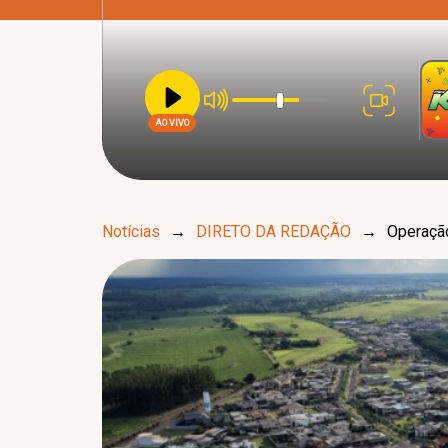
AO VIVO
Notícias
→
DIRETO DA REDAÇÃO
→
Operação