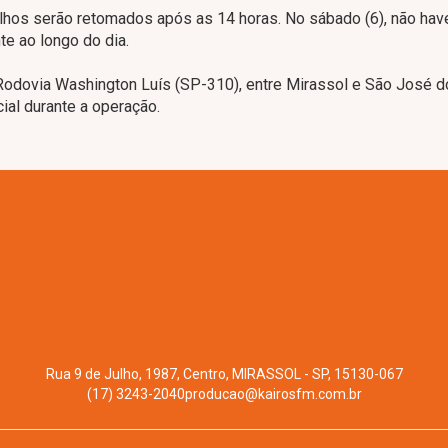
balhos serão retomados após as 14 horas. No sábado (6), não hav
e ao longo do dia.
 Rodovia Washington Luís (SP-310), entre Mirassol e São José d
al durante a operação.
Rua 9 de Julho, 1987, Centro, MIRASSOL - SP, 15130-067
(17) 3243-2040
producao@kairosfm.com.br