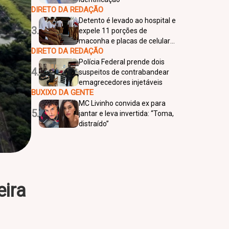
DIRETO DA REDAÇÃO
Detento é levado ao hospital e
3.
expele 11 porções de
maconha e placas de celular
DIRETO DA REDAÇÃO
em Rio Preto
Polícia Federal prende dois
4.
suspeitos de contrabandear
emagrecedores injetáveis
BUXIXO DA GENTE
MC Livinho convida ex para
5.
jantar e leva invertida: “Toma,
distraído”
eira