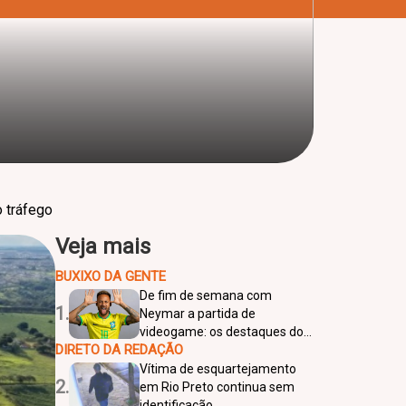
o tráfego
Veja mais
BUXIXO DA GENTE
De fim de semana com
1.
Neymar a partida de
videogame: os destaques do
DIRETO DA REDAÇÃO
leilão do craque
Vítima de esquartejamento
2.
em Rio Preto continua sem
identificação