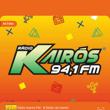
há 3 horas
há 3 horas
há 3 horas
há 3 dias
há 3 dias
Rádio Kairós FM - A Rádio da Gente!