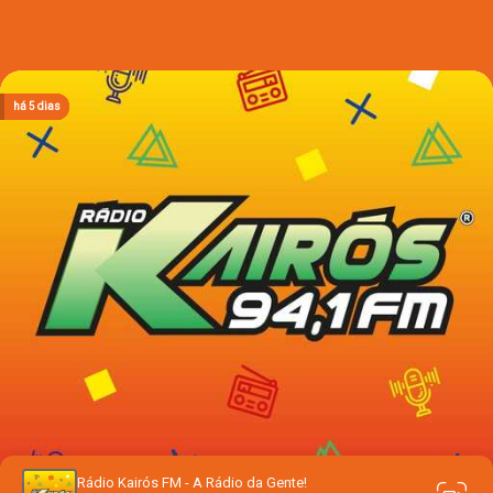
há 2 dias
há 2 dias
há 2 dias
há 2 dias
há 5 dias
Rádio Kairós FM - A Rádio da Gente!