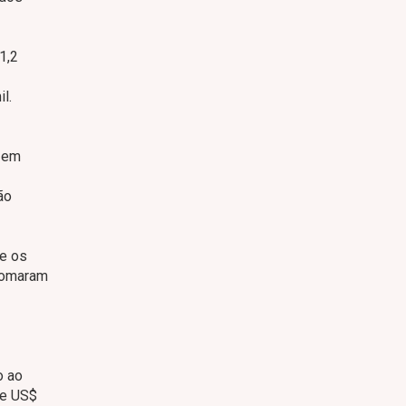
1,2
l.
s em
ão
re os
 somaram
o ao
de US$