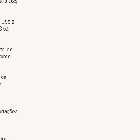
ou a US$
a US$ 2
$ 5,9
to, os
tores
 da
e
ortações,
ados