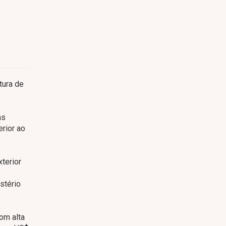
tura de
as
rior ao
terior
o
stério
om alta