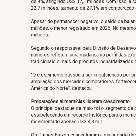
de 4%, atingindo US$ 12,3 milhões. Com isso, a 
22,7 milhões, aumento de 27,1% em comparação
Apesar de permanecer negativo, o saldo da balanç
milhões, o menor registrado em 2026. No mesmo 
milhões.
Segundo o responsável pela Divisão de Desenvol
números refletem uma mudança no perfil das ex
tradicionais e mais de produtos industrializados 
“O crescimento passou a ser impulsionado por pre
ampliação dos mercados compradores, fortalecen
América do Norte”, destacou.
Preparações alimentícias lideram crescimento
O principal destaque de maio foi o segmento de 
estabelecendo um recorde histórico para o muni
movimentado apenas US$ 4,8 mil.
Os Países Baixos concentraram a maior parte de