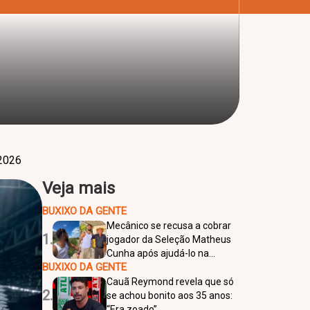
 2026
Veja mais
BUXIXO DA GENTE
Mecânico se recusa a cobrar
1.
jogador da Seleção Matheus
Cunha após ajudá-lo na
BUXIXO DA GENTE
estrada
Cauã Reymond revela que só
2.
se achou bonito aos 35 anos:
“Era zoado”