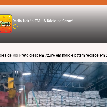
Rádio Kairós FM - A Rádio da Gente!
ções de Rio Preto crescem 72,8% em maio e batem recorde em