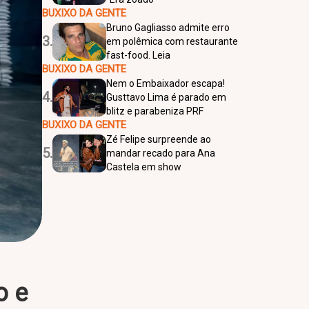
BUXIXO DA GENTE
Bruno Gagliasso admite erro
3.
em polêmica com restaurante
fast-food. Leia
BUXIXO DA GENTE
Nem o Embaixador escapa!
4.
Gusttavo Lima é parado em
blitz e parabeniza PRF
BUXIXO DA GENTE
Zé Felipe surpreende ao
5.
mandar recado para Ana
Castela em show
o e