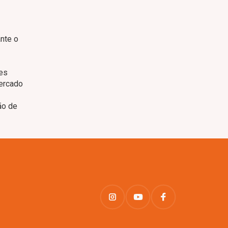
nte o
res
mercado
ão de