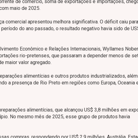
corrente de comércio, soma de exportações e importações, cheg
 com maio de 2025.
a comercial apresentou melhora significativa. O déficit caiu par
período do ano passado, o resultado negativo havia sido de US
vimento Econômico e Relações Internacionais, Wyllames Nober
portações rio-pretenses, que passaram a depender menos de se
de maior valor agregado.
parações alimentícias e outros produtos industrializados, além
do a presença de Rio Preto em regiões como Europa, Oceania 
preparações alimentícias, que alcançou US$ 3,8 milhões em exp
cípio. No mesmo mês de 2025, esse grupo de produtos havia
ssas compras, respondendo por US$ 2,9 milhões. Austrália, Est