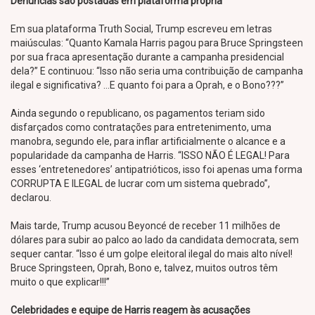
Denúncias são postadas em plataforma própria
Em sua plataforma Truth Social, Trump escreveu em letras
maiúsculas: “Quanto Kamala Harris pagou para Bruce Springsteen
por sua fraca apresentação durante a campanha presidencial
dela?” E continuou: “Isso não seria uma contribuição de campanha
ilegal e significativa? …E quanto foi para a Oprah, e o Bono???”
Ainda segundo o republicano, os pagamentos teriam sido
disfarçados como contratações para entretenimento, uma
manobra, segundo ele, para inflar artificialmente o alcance e a
popularidade da campanha de Harris. “ISSO NÃO É LEGAL! Para
esses ‘entretenedores’ antipatrióticos, isso foi apenas uma forma
CORRUPTA E ILEGAL de lucrar com um sistema quebrado”,
declarou.
Mais tarde, Trump acusou Beyoncé de receber 11 milhões de
dólares para subir ao palco ao lado da candidata democrata, sem
sequer cantar. “Isso é um golpe eleitoral ilegal do mais alto nível!
Bruce Springsteen, Oprah, Bono e, talvez, muitos outros têm
muito o que explicar!!!”
Celebridades e equipe de Harris reagem às acusações