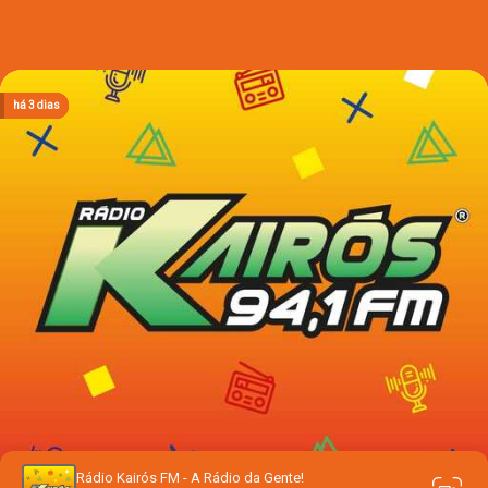
há 2 dias
há 2 dias
há 2 dias
há 3 dias
há 3 dias
Rádio Kairós FM - A Rádio da Gente!