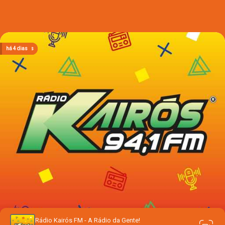
há 21 horas
há 21 horas
há 21 horas
há 4 dias
há 4 dias
Rádio Kairós FM - A Rádio da Gente!