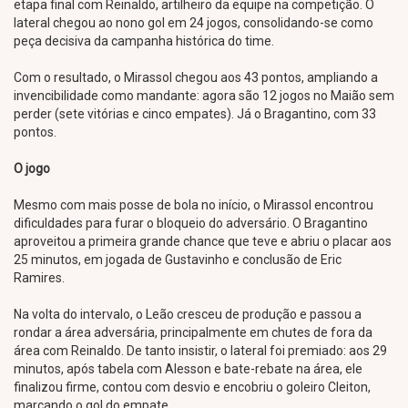
etapa final com Reinaldo, artilheiro da equipe na competição. O
lateral chegou ao nono gol em 24 jogos, consolidando-se como
peça decisiva da campanha histórica do time.
Com o resultado, o Mirassol chegou aos 43 pontos, ampliando a
invencibilidade como mandante: agora são 12 jogos no Maião sem
perder (sete vitórias e cinco empates). Já o Bragantino, com 33
pontos.
O jogo
Mesmo com mais posse de bola no início, o Mirassol encontrou
dificuldades para furar o bloqueio do adversário. O Bragantino
aproveitou a primeira grande chance que teve e abriu o placar aos
25 minutos, em jogada de Gustavinho e conclusão de Eric
Ramires.
Na volta do intervalo, o Leão cresceu de produção e passou a
rondar a área adversária, principalmente em chutes de fora da
área com Reinaldo. De tanto insistir, o lateral foi premiado: aos 29
minutos, após tabela com Alesson e bate-rebate na área, ele
finalizou firme, contou com desvio e encobriu o goleiro Cleiton,
marcando o gol do empate.