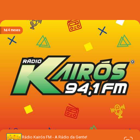
há 3 meses
há 3 meses
há 3 meses
há 3 meses
há 4 meses
Rádio Kairós FM - A Rádio da Gente!