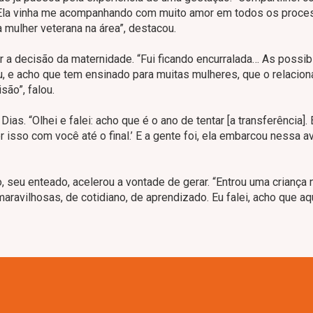
. Ela vinha me acompanhando com muito amor em todos os proce
 mulher veterana na área”, destacou.
 a decisão da maternidade. “Fui ficando encurralada… As possib
u, e acho que tem ensinado para muitas mulheres, que o relacio
são”, falou.
as. “Olhei e falei: acho que é o ano de tentar [a transferência]. 
r isso com você até o final.’ E a gente foi, ela embarcou nessa a
, seu enteado, acelerou a vontade de gerar. “Entrou uma criança 
avilhosas, de cotidiano, de aprendizado. Eu falei, acho que aqu