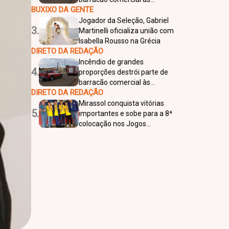
BUXIXO DA GENTE
margens da SP-425, em
Bálsamo
Jogador da Seleção, Gabriel
3.
Martinelli oficializa união com
Isabella Rousso na Grécia
DIRETO DA REDAÇÃO
Incêndio de grandes
4.
proporções destrói parte de
barracão comercial às
DIRETO DA REDAÇÃO
margens da SP-425, em
Bálsamo
Mirassol conquista vitórias
5.
importantes e sobe para a 8ª
colocação nos Jogos
Regionais de Penápolis