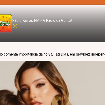
Rádio Kairós FM - A Rádio da Gente!
o comenta importância da noiva, Tati Dias, em gravidez indepe