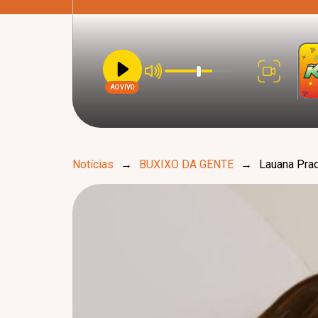
AO VIVO
Notícias
→
BUXIXO DA GENTE
→
Lauana Prad