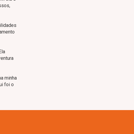
ssos,
ilidades
namento
Ela
ventura
na minha
i foi o