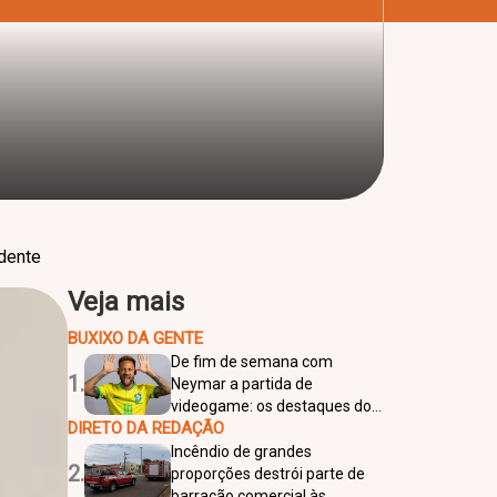
ndente
Veja mais
BUXIXO DA GENTE
De fim de semana com
1.
Neymar a partida de
videogame: os destaques do
DIRETO DA REDAÇÃO
leilão do craque
Incêndio de grandes
2.
proporções destrói parte de
barracão comercial às