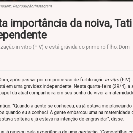
magem: Reprodução/Instagram
 importância da noiva, Tati
dependente
ação in vitro (FIV) e está grávida do primeiro filho, Dom
 Dom, após passar por um processo de fertilização
in vitro
(FIV).
 está em uma gravidez independente. Nesta quarta-feira (29/4), a 
 papel da atual companheira em seu sonho de viver a maternidad
ntigo. “Quando a gente se conheceu, eu já estava me planejando 
anos quando eu a conheci. A gente embarcou uma na maternidade d
estava solteira e já estava na intenção de engravidar”, disse.
que já passou pela experiência de uma gestação. “Compartilhei c