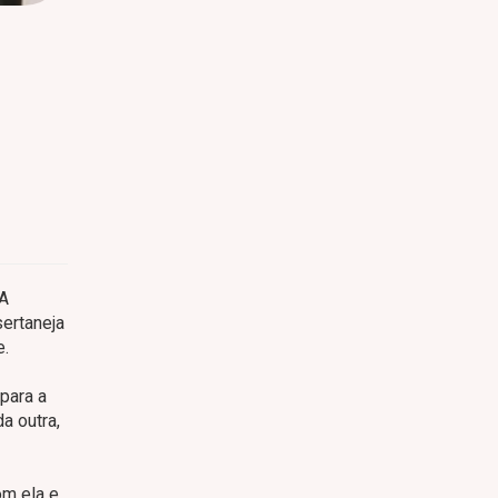
 A
sertaneja
e.
para a
a outra,
om ela e